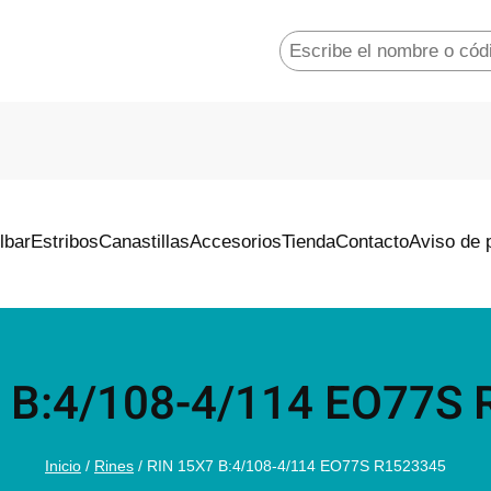
S
e
a
r
c
h
lbar
Estribos
Canastillas
Accesorios
Tienda
Contacto
Aviso de 
 B:4/108-4/114 EO77S
Inicio
/
Rines
/ RIN 15X7 B:4/108-4/114 EO77S R1523345