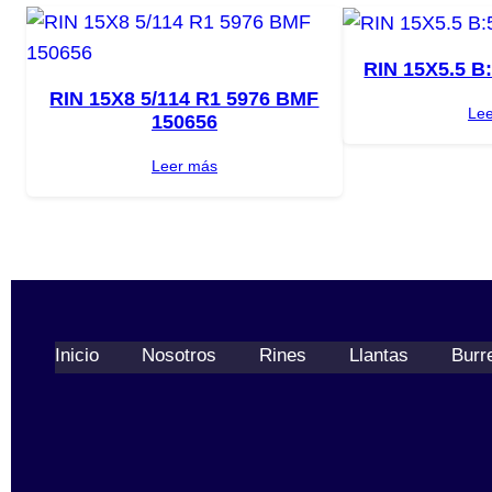
RIN 15X5.5 B
RIN 15X8 5/114 R1 5976 BMF
Le
150656
Leer más
Inicio
Nosotros
Rines
Llantas
Burr