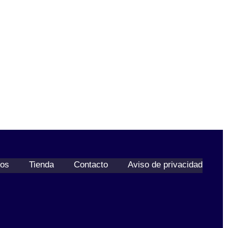
u
t
c
o
t
o
s
ios
Tienda
Contacto
Aviso de privacidad