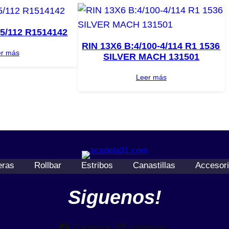
:5/112 R1514142
RIN 13X6 B:4/100-4/114 R1 1536
er más
SILVER MACH 131501
Leer más
eras
Rollbar
Estribos
Canastillas
Accesor
Siguenos!
Facebook
Instagram