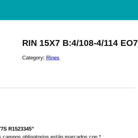
RIN 15X7 B:4/108-4/114 EO
Category:
Rines
O77S R1523345”
s campos obligatorios están marcados con
*